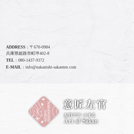
ADDRESS
：〒670-0984
兵庫県姫路市町坪402-8
TEL
：
080-1437-9372
E-MAIL
：
info@nakanishi-sakanten.com